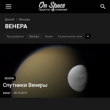
Домой
Венера
ВЕНЕРА
Без рубрики
Венера
Земля
Космические тела
ВЕНЕРА
Спутники Венеры
avtor
-
28.10.2013