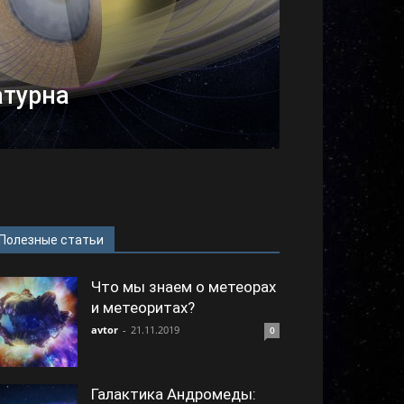
атурна
Полезные статьи
Что мы знаем о метеорах
и метеоритах?
avtor
-
21.11.2019
0
Галактика Андромеды: