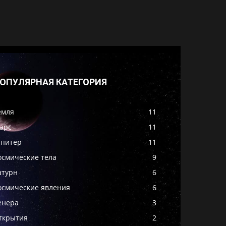
ОПУЛЯРНАЯ КАТЕГОРИЯ
емля
11
арс
11
питер
11
осмические тела
9
атурн
6
осмические явления
6
енера
3
ткрытия
2