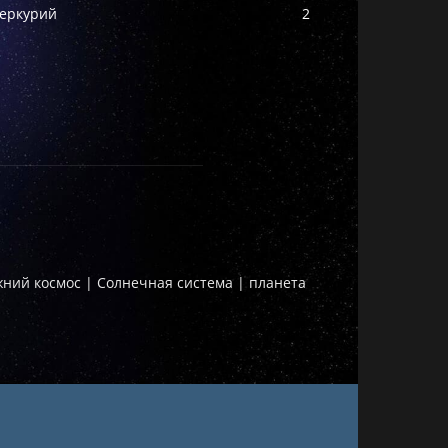
еркурий
2
жний космос | Солнечная система | планета