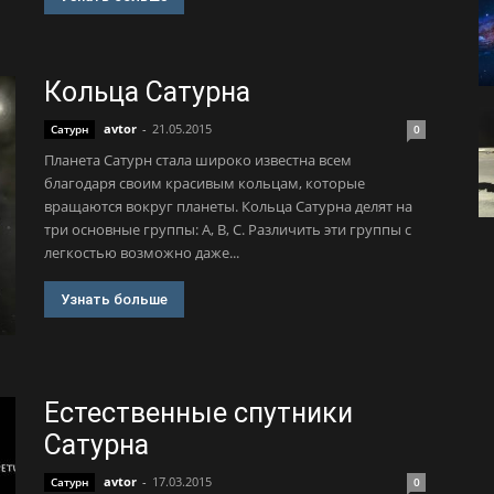
Кольца Сатурна
avtor
-
21.05.2015
Сатурн
0
Планета Сатурн стала широко известна всем
благодаря своим красивым кольцам, которые
вращаются вокруг планеты. Кольца Сатурна делят на
три основные группы: A, B, C. Различить эти группы с
легкостью возможно даже...
Узнать больше
Естественные спутники
Сатурна
avtor
-
17.03.2015
Сатурн
0