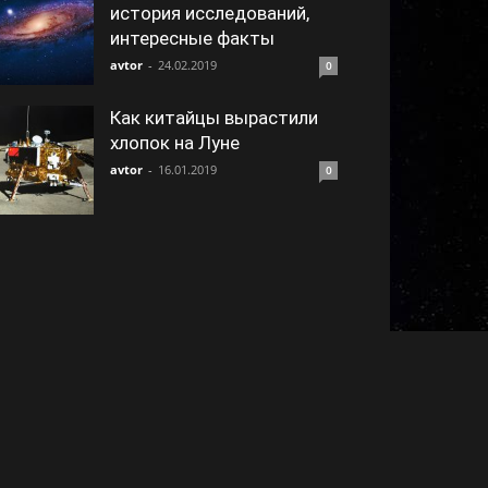
история исследований,
интересные факты
avtor
-
24.02.2019
0
Как китайцы вырастили
хлопок на Луне
avtor
-
16.01.2019
0