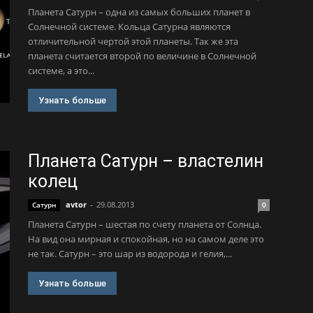
Планета Сатурн – одна из самых больших планет в
Солнечной системе. Кольца Сатурна являются
отличительной чертой этой планеты. Так же эта
планета считается второй по величине в Солнечной
системе, а это...
Узнать больше
Планета Сатурн – властелин
колец
avtor
-
29.08.2013
Сатурн
0
Планета Сатурн – шестая по счету планета от Солнца.
На вид она мирная и спокойная, но на самом деле это
не так. Сатурн – это шар из водорода и гелия,...
Узнать больше