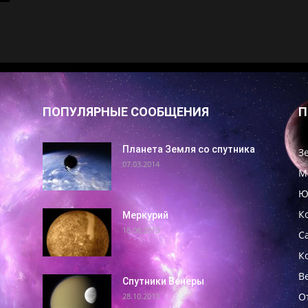
ПОПУЛЯРНЫЕ СООБЩЕНИЯ
П
Планета Земля со спутника
З
07.03.2014
М
Ю
К
Меркурий
18.08.2013
С
К
В
Спутники Венеры
О
28.10.2013