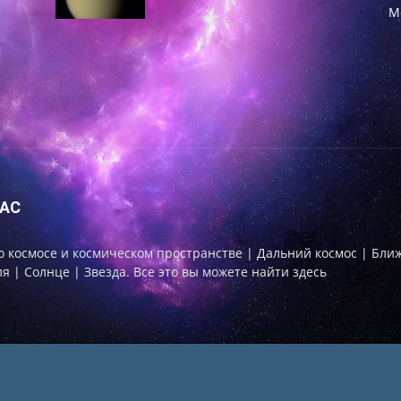
М
НАС
о космосе и космическом пространстве | Дальний космос | Бли
я | Солнце | Звезда. Все это вы можете найти здесь