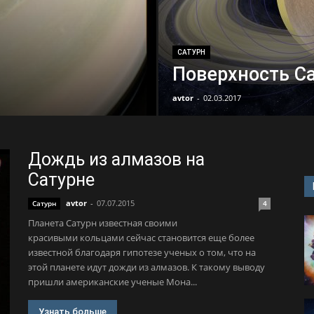
САТУРН
Поверхность С
avtor
-
02.03.2017
Дождь из алмазов на
Сатурне
avtor
-
07.07.2015
Сатурн
4
Планета Сатурн известная своими
красивыми кольцами сейчас становится еще более
известной благодаря гипотезе ученых о том, что на
этой планете идут дожди из алмазов. К такому выводу
пришли американские ученые Мона...
Узнать больше