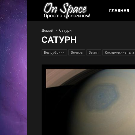
Все
ГЛАВНАЯ
Домой
Сатурн
о
САТУРН
космосе
Без рубрики
Венера
Земля
Космические тела
|
On
Space