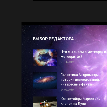
ВЫБОР РЕДАКТОРА
Что мы знаем о метеорах и
метеоритах?
21.11.2019
Галактика Андромеды:
история исследований,
интересные факты
24.02.2019
Как китайцы вырастили
хлопок на Луне