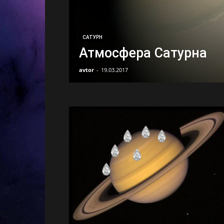
|
Сайт
САТУРН
Атмосфера Сатурна
avtor
-
19.03.2017
о
Космосе
и
Вселенной